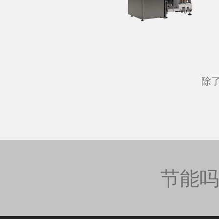
机器
除
花式纱线机
纺纱准备机
模块化机器
拉绒机
节能
雪尼尔机
捻线机