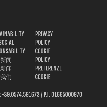
PAFA 世界
AINABILITY
PRIVACY
SOCIAL
POLICY
CH
TR
IT
ES
EN
ONSABILITY
COOKIE
动新闻
POLICY
动新闻
PREFERENZE
系我们
COOKIE
ax +39.0574.591673 / P.I. 01665000970